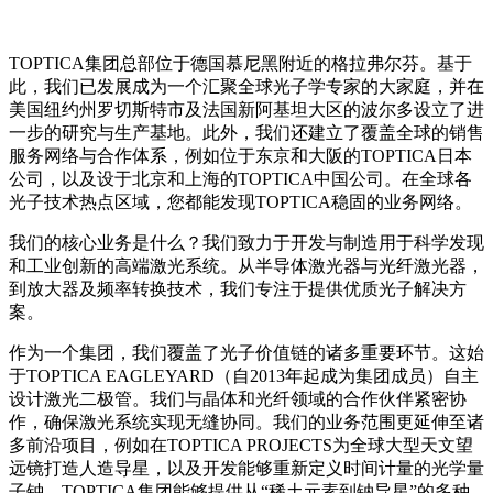
TOPTICA集团总部位于德国慕尼黑附近的格拉弗尔芬。基于
此，我们已发展成为一个汇聚全球光子学专家的大家庭，并在
美国纽约州罗切斯特市及法国新阿基坦大区的波尔多设立了进
一步的研究与生产基地。此外，我们还建立了覆盖全球的销售
服务网络与合作体系，例如位于东京和大阪的TOPTICA日本
公司，以及设于北京和上海的TOPTICA中国公司。在全球各
光子技术热点区域，您都能发现TOPTICA稳固的业务网络。
我们的核心业务是什么？我们致力于开发与制造用于科学发现
和工业创新的高端激光系统。从半导体激光器与光纤激光器，
到放大器及频率转换技术，我们专注于提供优质光子解决方
案。
作为一个集团，我们覆盖了光子价值链的诸多重要环节。这始
于TOPTICA EAGLEYARD（自2013年起成为集团成员）自主
设计激光二极管。我们与晶体和光纤领域的合作伙伴紧密协
作，确保激光系统实现无缝协同。我们的业务范围更延伸至诸
多前沿项目，例如在TOPTICA PROJECTS为全球大型天文望
远镜打造人造导星，以及开发能够重新定义时间计量的光学量
子钟。TOPTICA集团能够提供从“稀土元素到钠导星”的多种