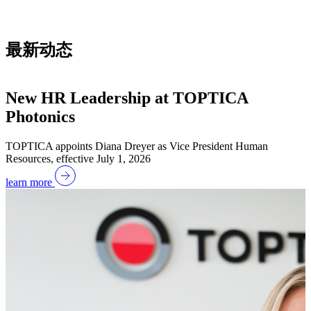
最新动态
New HR Leadership at TOPTICA
Photonics
TOPTICA appoints Diana Dreyer as Vice President Human
l
Resources, effective July 1, 2026
learn more